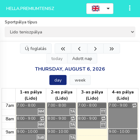
HELLA.PREMIUMTENISZ
Sportpálya típus
Új foglalás
today
Adott nap
THURSDAY, AUGUST 6, 2026
day
week
1-es pálya
2-es pálya
3-as pálya
4-es pálya
(Lido)
(Lido)
(Lido)
(Lido)
7am
7:00 - 8:00
7:00 - 8:00
7:00 - 8:00
7:00 - 9:00
NM
TÁ
TT
8am
8:00 - 9:00
8:00 - 9:00
8:00 - 9:00
NM
TÁ
TT
9am
9:00 - 10:00
9:00 - 10:00
9:00 - 10:00
SzB
TÁ